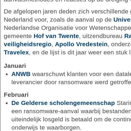
De afgelopen jaren deden zich verschillende
Nederland voor, zoals de aanval op de
Univer
Nederlandse Organisatie voor Wetenschappel
gemeente
Hof van Twente
, uitzendbureau
R
veiligheidsregio
,
Apollo Vredestein
, onderz
Travelex
, en de lijst is dit jaar weer een stu
Januari
ANWB
waarschuwt klanten voor een datal
leverancier door ransomware werd getroffe
Februari
De Gelderse scholengemeenschap
Stari
een ransomware-aanval waarbij bestanden 
uiteindelijk losgeld is betaald om de contin
onderwijs te waarborgen.