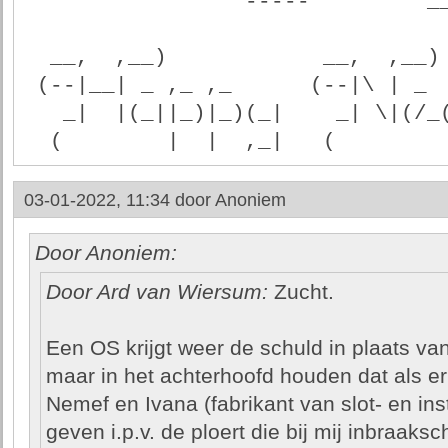
                `-----`      
  __,  ,__)            __,  ,__)
 (--|__| _ ,_ ,_      (--|\ | _ 
   _|  |(_||_)|_)(_|    _| \|(/
  (        |  |  ,_|   (        
03-01-2022, 11:34 door
Anoniem
Door Anoniem:
Door Ard van Wiersum:
Zucht.
Een OS krijgt weer de schuld in plaats van
maar in het achterhoofd houden dat als er 
Nemef en Ivana (fabrikant van slot- en in
geven i.p.v. de ploert die bij mij inbraak