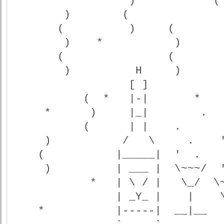
                  )     *      (
        )        (             
       (          )     (      
        )    *           )     
       (                (     
        )          H     )     
                  [ ]          
           (  *   |-|       *
     *      )     |_|        . 
           (      | |    .
     )           /   \     .   
    (           |_____|  '  .   
     )          | ___ |  \~~~/ 
            *   | \ / |   \_/
                | _Y_ |    |
    *           |-----|  __|__ 