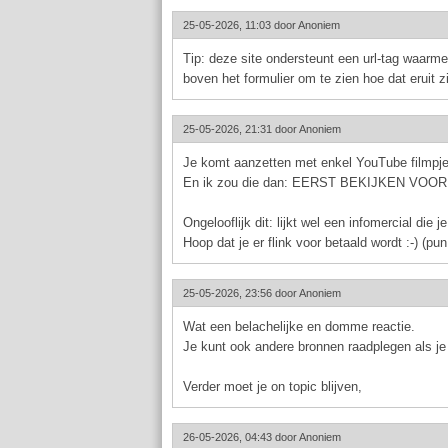
25-05-2026, 11:03 door
Anoniem
Tip: deze site ondersteunt een url-tag waarm
boven het formulier om te zien hoe dat eruit zi
25-05-2026, 21:31 door
Anoniem
Je komt aanzetten met enkel YouTube filmpjes 
En ik zou die dan: EERST BEKIJKEN VO
Ongelooflijk dit: lijkt wel een infomercial die j
Hoop dat je er flink voor betaald wordt :-) (pun
25-05-2026, 23:56 door
Anoniem
Wat een belachelijke en domme reactie.
Je kunt ook andere bronnen raadplegen als je 
Verder moet je on topic blijven,
26-05-2026, 04:43 door
Anoniem