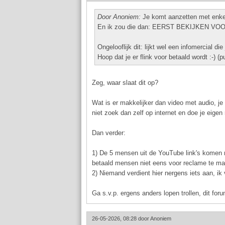
Door Anoniem:
Je komt aanzetten met enkel 
En ik zou die dan: EERST BEKIJKEN V
Ongelooflijk dit: lijkt wel een infomercial die
Hoop dat je er flink voor betaald wordt :-) (p
Zeg, waar slaat dit op?
Wat is er makkelijker dan video met audio, je h
niet zoek dan zelf op internet en doe je eigen
Dan verder:
1) De 5 mensen uit de YouTube link's komen n
betaald mensen niet eens voor reclame te m
2) Niemand verdient hier nergens iets aan, ik 
Ga s.v.p. ergens anders lopen trollen, dit fo
26-05-2026, 08:28 door
Anoniem