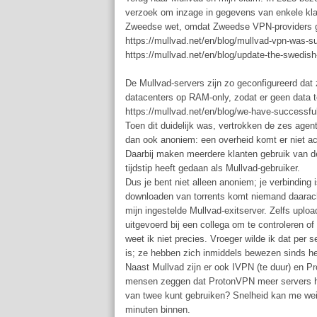
verzoek om inzage in gegevens van enkele kla
Zweedse wet, omdat Zweedse VPN-providers ge
https://mullvad.net/en/blog/mullvad-vpn-was-s
https://mullvad.net/en/blog/update-the-swedish
De Mullvad-servers zijn zo geconfigureerd dat 
datacenters op RAM-only, zodat er geen data te
https://mullvad.net/en/blog/we-have-successful
Toen dit duidelijk was, vertrokken de zes age
dan ook anoniem: een overheid komt er niet ac
Daarbij maken meerdere klanten gebruik van dez
tijdstip heeft gedaan als Mullvad-gebruiker.
Dus je bent niet alleen anoniem; je verbinding i
downloaden van torrents komt niemand daarachte
mijn ingestelde Mullvad-exitserver. Zelfs uploa
uitgevoerd bij een collega om te controleren of
weet ik niet precies. Vroeger wilde ik dat pe
is; ze hebben zich inmiddels bewezen sinds h
Naast Mullvad zijn er ook IVPN (te duur) en P
mensen zeggen dat ProtonVPN meer servers heef
van twee kunt gebruiken? Snelheid kan me wei
minuten binnen.