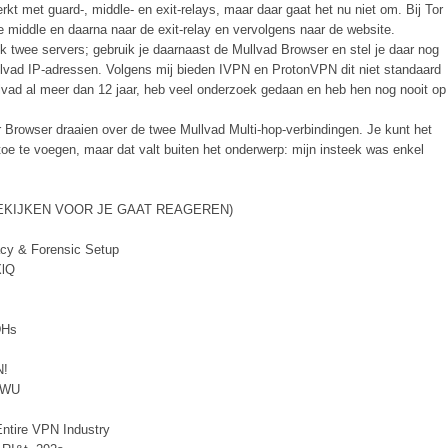
erkt met guard-, middle- en exit-relays, maar daar gaat het nu niet om. Bij Tor
de middle en daarna naar de exit-relay en vervolgens naar de website.
ook twee servers; gebruik je daarnaast de Mullvad Browser en stel je daar nog
ullvad IP-adressen. Volgens mij bieden IVPN en ProtonVPN dit niet standaard
lvad al meer dan 12 jaar, heb veel onderzoek gedaan en heb hen nog nooit op
or Browser draaien over de twee Mullvad Multi-hop-verbindingen. Je kunt het
oe te voegen, maar dat valt buiten het onderwerp: mijn insteek was enkel
ST BEKIJKEN VOOR JE GAAT REAGEREN)
acy & Forensic Setup
XlQ
DHs
N!
2WU
ntire VPN Industry