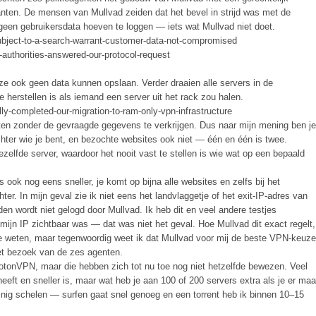
nten. De mensen van Mullvad zeiden dat het bevel in strijd was met de
en gebruikersdata hoeven te loggen — iets wat Mullvad niet doet.
ubject-to-a-search-warrant-customer-data-not-compromised
-authorities-answered-our-protocol-request
ze ook geen data kunnen opslaan. Verder draaien alle servers in de
 herstellen is als iemand een server uit het rack zou halen.
ly-completed-our-migration-to-ram-only-vpn-infrastructure
nten zonder de gevraagde gegevens te verkrijgen. Dus naar mijn mening ben je
hter wie je bent, en bezochte websites ook niet — één en één is twee.
elfde server, waardoor het nooit vast te stellen is wie wat op een bepaald
s ook nog eens sneller, je komt op bijna alle websites en zelfs bij het
r. In mijn geval zie ik niet eens het landvlaggetje of het exit-IP-adres van
den wordt niet gelogd door Mullvad. Ik heb dit en veel andere testjes
 mijn IP zichtbaar was — dat was niet het geval. Hoe Mullvad dit exact regelt,
r se weten, maar tegenwoordig weet ik dat Mullvad voor mij de beste VPN-keuze
et bezoek van de zes agenten.
rotonVPN, maar die hebben zich tot nu toe nog niet hetzelfde bewezen. Veel
t en sneller is, maar wat heb je aan 100 of 200 servers extra als je er maa
nig schelen — surfen gaat snel genoeg en een torrent heb ik binnen 10–15