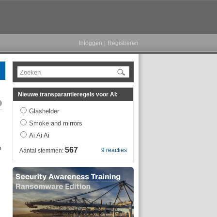
Inloggen
|
Registreren
Zoeken
Nieuwe transparantieregels voor AI:
Glashelder
Smoke and mirrors
Ai Ai Ai
n
567
9 reacties
Aantal stemmen: