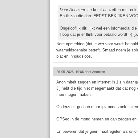
Door Anoniem:
Je komt aanzetten met enkel 
En ik zou die dan: EERST BEKIJKEN V
Ongelooflijk dit: lijkt wel een infomercial die
Hoop dat je er flink voor betaald wordt :-) (p
Nare opmerking (dat je wer voor wordt betaald
waarheidsgehalte betreft. Smaad noem je zoie
plat en inhoudsloos.
26-05-2026, 10:06 door
Anoniem
Anonimiteit zeggen en internet in 1 zin daar ga
Jij hebt die tijd niet meegemaakt dat dat nog 
mee mogen maken.
Onderzoek gedaan maar ipv onderzoek linken 5
OPSec in de mond nemen en dan zeggen en d
En beweren dat je geen maatregelen als onion 