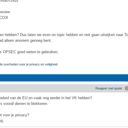
LRI&t=292s
Review
cCO3I
egen hebben? Dus laten we even on topic hebben en niet gaan uitwijken naar To
lvad alleen anoniem genoeg bent.
rs OPSEC goed weten te gebruiken.
de overheden voor je privacy en veiligheid
Reageer met quote
beleid van de EU en vaak nog eerder in het VK hebben?
 vooraf dienen te blokkeren.
t voor je privacy?
ij.