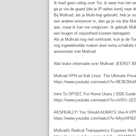
Ik hoef geen uitleg over Tor; ik weet hoe het w
ga je via de guard (die je IP-adres kent) naar 
Bij Mullvad, als je Multi-hop gebruikt, heb je 
een andere exitserver in, dan ga je via drie M
aan, maar ik kan me vergissen. Ik gebruik Mul
een leugen of onjuistheid kunnen betrappen.
Als je Mullvad nog niet vertrouwt, kun je de T
nog ingewikkelder maken door extra schakels t
anonimiteit met Mullvad.
Wat leuke informatie over Mullvad. (EER
Mullvad VPN on Kali Linux: The Ultimate Priv
https://www.youtube.com/watch?v=9E3lC8Ad
Intro To OPSEC For Home Users | 2026 Guide
https://www.youtube.com/watch?v=oV07c-1E
AKSHUALLY! You Should ALWAYS Use A VP
https://www.youtube.com/watch?v=6AynIIFM
Mullvad's Radical Transparency Exposes the E