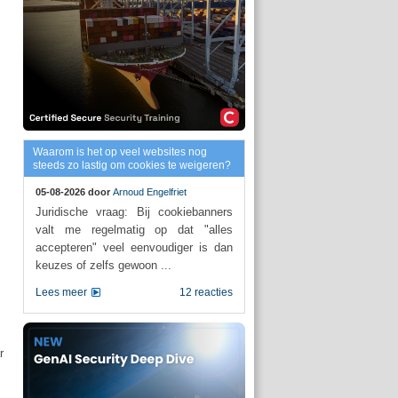
Waarom is het op veel websites nog
steeds zo lastig om cookies te weigeren?
05-08-2026 door
Arnoud Engelfriet
Juridische vraag: Bij cookiebanners
valt me regelmatig op dat "alles
accepteren" veel eenvoudiger is dan
keuzes of zelfs gewoon ...
Lees meer
12 reacties
r