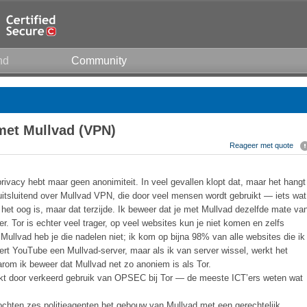
nd
Community
met Mullvad (VPN)
Reageer met quote
vacy hebt maar geen anonimiteit. In veel gevallen klopt dat, maar het hangt
 uitsluitend over Mullvad VPN, die door veel mensen wordt gebruikt — iets wat
het oog is, maar dat terzijde. Ik beweer dat je met Mullvad dezelfde mate va
r. Tor is echter veel trager, op veel websites kun je niet komen en zelfs
ullvad heb je die nadelen niet; ik kom op bijna 98% van alle websites die ik
rt YouTube een Mullvad-server, maar als ik van server wissel, werkt het
arom ik beweer dat Mullvad net zo anoniem is als Tor.
akt door verkeerd gebruik van OPSEC bij Tor — de meeste ICT’ers weten wat
ochten zes politieagenten het gebouw van Mullvad met een gerechtelijk