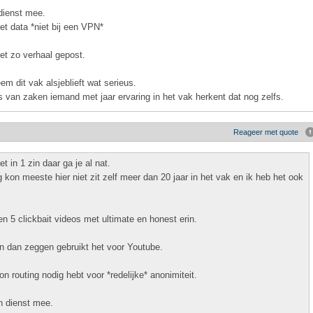
 dienst mee.
et data *niet bij een VPN*
et zo verhaal gepost.
m dit vak alsjeblieft wat serieus.
 van zaken iemand met jaar ervaring in het vak herkent dat nog zelfs.
Reageer met quote
t in 1 zin daar ga je al nat.
g kon meeste hier niet zit zelf meer dan 20 jaar in het vak en ik heb het ook
 5 clickbait videos met ultimate en honest erin.
dan zeggen gebruikt het voor Youtube.
 routing nodig hebt voor *redelijke* anonimiteit.
en dienst mee.