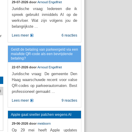
29-07-2026 door
Arnoud Engelfriet
Juridische vraag: Iedereen die ik
spreek gebruikt inmiddels AI op de
werkvloer. Wat zijn volgens jou de
belangrijkste ...
Lees meer
6 reacties
r
Geldt de betaling van parkeergeld via een
malafide QR-code als een bevrijdende
betaling?
22-07-2026 door
Arnoud Engelfriet
Juridische vraag: De gemeente Den
Haag waarschuwde recent voor valse
QR-codes op parkeerautomaten. Best
professioneel gemaakt ...
Lees meer
9 reacties
Apple gaat sneller patchen wegens AI
29-06-2026 door
meidoorn
Op 29 mei heeft Apple updates