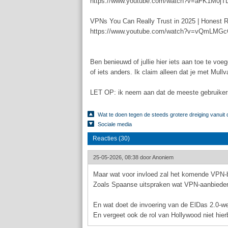
https://www.youtube.com/watch?v=aFK1M0jT
VPNs You Can Really Trust in 2025 | Honest 
https://www.youtube.com/watch?v=vQmLMG
Ben benieuwd of jullie hier iets aan toe te vo
of iets anders. Ik claim alleen dat je met Mul
LET OP: ik neem aan dat de meeste gebruike
Wat te doen tegen de steeds grotere dreiging vanuit 
Sociale media
Reacties (30)
25-05-2026, 08:38 door
Anoniem
Maar wat voor invloed zal het komende VPN-
Zoals Spaanse uitspraken wat VPN-aanbieders
En wat doet de invoering van de ElDas 2.0-we
En vergeet ook de rol van Hollywood niet hierb