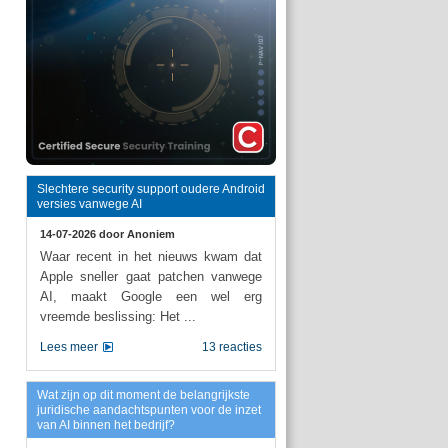
Slechtere security support oudere Android
versies vanwege AI
14-07-2026 door
Anoniem
Waar recent in het nieuws kwam dat
Apple sneller gaat patchen vanwege
AI, maakt Google een wel erg
vreemde beslissing: Het ...
Lees meer
13 reacties
Wat zijn op dit moment de belangrijkste
juridische aandachtspunten voor de inzet
van AI binnen het bedrijf?