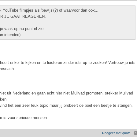
YouTube filmpjes als 'bewijs'(?) of waarvoor dan ook...
OOR JE GAAT REAGEREN.
 je vaak op nu punt nl ziet...
un intended).
oeft enkel te kijken en te luisteren zinder iets op te zoeken! Vertrouw je iets
 reseach.
iet uit Nederland en gaan echt hier niet Mullvad promoten, stekker Mullvad
aken.
vind het een zeer leuk topic maar jij probeert de boel een beetje te stangen.
rum is voor serieuse mensen.
Reageer met quote