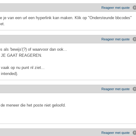
Reageer met quote
ee je van een url een hyperlink kan maken. Klik op "Ondersteunde bbcodes"
et.
Reageer met quote
als 'bewijs'(?) of waarvoor dan ook...
OR JE GAAT REAGEREN.
e vaak op nu punt nl ziet...
 intended).
Reageer met quote
de meneer die het poste niet geloofd.
Reageer met quote