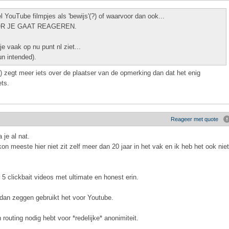
YouTube filmpjes als 'bewijs'(?) of waarvoor dan ook...
OOR JE GAAT REAGEREN.
 je vaak op nu punt nl ziet...
un intended).
) zegt meer iets over de plaatser van de opmerking dan dat het enig
ts.
Reageer met quote
 je al nat.
kon meeste hier niet zit zelf meer dan 20 jaar in het vak en ik heb het ook niet
 clickbait videos met ultimate en honest erin.
an zeggen gebruikt het voor Youtube.
routing nodig hebt voor *redelijke* anonimiteit.