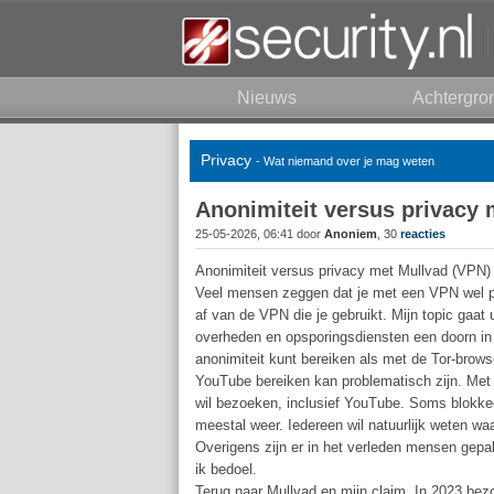
Nieuws
Achtergro
Privacy
- Wat niemand over je mag weten
Anonimiteit versus privacy 
25-05-2026, 06:41 door
Anoniem
, 30
reacties
Anonimiteit versus privacy met Mullvad (VPN)
Veel mensen zeggen dat je met een VPN wel pri
af van de VPN die je gebruikt. Mijn topic gaat
overheden en opsporingsdiensten een doorn in 
anonimiteit kunt bereiken als met de Tor-browse
YouTube bereiken kan problematisch zijn. Met M
wil bezoeken, inclusief YouTube. Soms blokkee
meestal weer. Iedereen wil natuurlijk weten wa
Overigens zijn er in het verleden mensen gep
ik bedoel.
Terug naar Mullvad en mijn claim. In 2023 bez